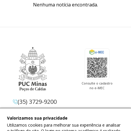
Nenhuma notícia encontrada.
Consulte o cadastro
no e-MEC
(35) 3729-9200
Av. Pe. Cletus Francis Cox, 1.661 –
Valorizamos sua privacidade
Jardim Country Club 37.714-620 –
Utilizamos cookies para melhorar sua experiência e analisar
Poços De Caldas – Minas Gerais
o tráfego do site. O login no sistema acadêmico é realizado