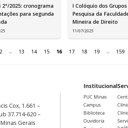
i 2°/2025: cronograma
I Colóquio dos Grupos
entações para segunda
Pesquisa da Faculdad
ada
Mineira de Direito
025
11/07/2025
2
13
14
15
16
17
18
19
159
...
...
Institucional
Ser
PUC Minas
Cent
cis Cox, 1.661 –
Campus
Clíni
Biblioteca
Clíni
ub 37.714-620 –
Ouvidoria
Serv
 Minas Gerais
Juríd