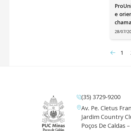
ProUn
e ori
cham
28/07/2
1
(35) 3729-9200
Av. Pe. Cletus Fran
Jardim Country Cl
Poços De Caldas –