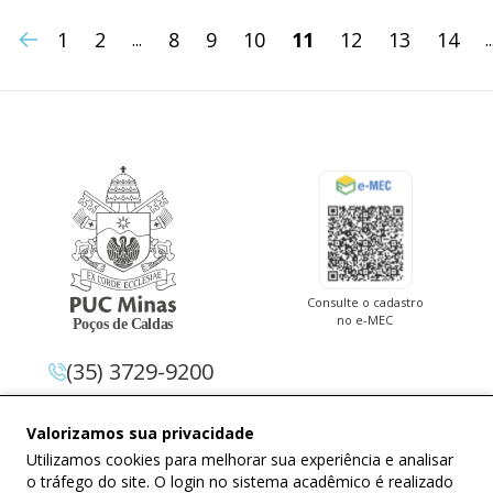
1
2
8
9
10
11
12
13
14
...
..
Consulte o cadastro
no e-MEC
(35) 3729-9200
Av. Pe. Cletus Francis Cox, 1.661 –
Valorizamos sua privacidade
Jardim Country Club 37.714-620 –
Utilizamos cookies para melhorar sua experiência e analisar
Poços De Caldas – Minas Gerais
o tráfego do site. O login no sistema acadêmico é realizado