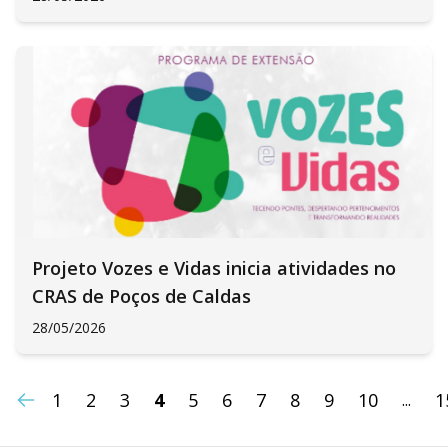
Projeto Vozes e Vidas inicia atividades no
CRAS de Poços de Caldas
28/05/2026
1
2
3
4
5
6
7
8
9
10
1
...