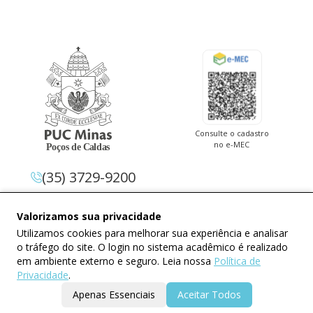
Consulte o cadastro
no e-MEC
(35) 3729-9200
Av. Pe. Cletus Francis Cox, 1.661 –
Valorizamos sua privacidade
Jardim Country Club 37.714-620 –
Utilizamos cookies para melhorar sua experiência e analisar
Poços De Caldas – Minas Gerais
o tráfego do site. O login no sistema acadêmico é realizado
em ambiente externo e seguro. Leia nossa
Política de
Privacidade
.
Apenas Essenciais
Aceitar Todos