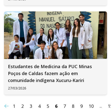
Estudantes de Medicina da PUC Minas
Poços de Caldas fazem ação em
comunidade indígena Xucuru-Kariri
27/03/2026
1
2
3
4
5
6
7
8
9
10
1
...