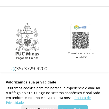
Consulte o cadastro
no e-MEC
(35) 3729-9200
Av. Pe. Cletus Francis Cox, 1.661 –
Valorizamos sua privacidade
Jardim Country Club 37.714-620 –
Utilizamos cookies para melhorar sua experiência e analisar
Poços De Caldas – Minas Gerais
o tráfego do site. O login no sistema acadêmico é realizado
em ambiente externo e seguro. Leia nossa
Política de
Privacidade
.